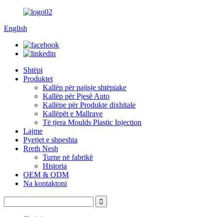
English
Shtëpi
Produktet
Kallëp për pajisje shtëpiake
Kallëp për Pjesë Auto
Kallëpe për Produkte dixhitale
Kallëpët e Mallrave
Të tjera Moulds Plastic Injection
Lajme
Pyetjet e shpeshta
Rreth Nesh
Turne në fabrikë
Historia
OEM & ODM
Na kontaktoni