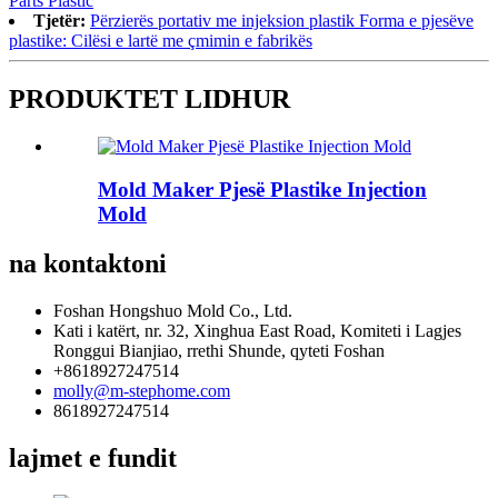
Parts Plastic
Tjetër:
Përzierës portativ me injeksion plastik Forma e pjesëve
plastike: Cilësi e lartë me çmimin e fabrikës
PRODUKTET LIDHUR
Mold Maker Pjesë Plastike Injection
Mold
na kontaktoni
Foshan Hongshuo Mold Co., Ltd.
Kati i katërt, nr. 32, Xinghua East Road, Komiteti i Lagjes
Ronggui Bianjiao, rrethi Shunde, qyteti Foshan
+8618927247514
molly@m-stephome.com
8618927247514
lajmet e fundit