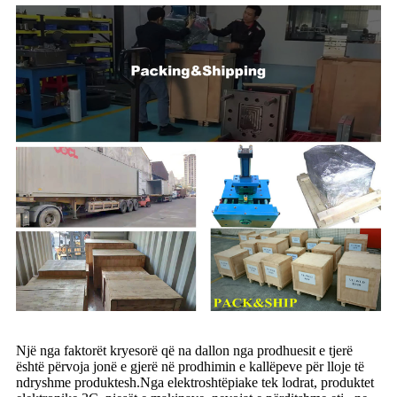
Një nga faktorët kryesorë që na dallon nga prodhuesit e tjerë
është përvoja jonë e gjerë në prodhimin e kallëpeve për lloje të
ndryshme produktesh.Nga elektroshtëpiake tek lodrat, produktet