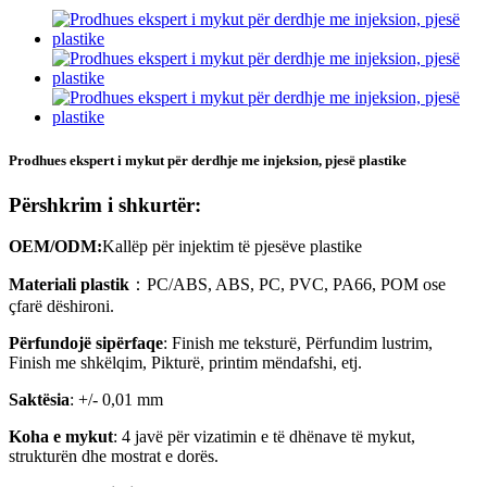
Prodhues ekspert i mykut për derdhje me injeksion, pjesë plastike
Përshkrim i shkurtër:
OEM/ODM:
Kallëp për injektim të pjesëve plastike
Materiali plastik
：PC/ABS, ABS, PC, PVC, PA66, POM ose
çfarë dëshironi.
Përfundojë sipërfaqe
: Finish me teksturë, Përfundim lustrim,
Finish me shkëlqim, Pikturë, printim mëndafshi, etj.
Saktësia
: +/- 0,01 mm
Koha e mykut
: 4 javë për vizatimin e të dhënave të mykut,
strukturën dhe mostrat e dorës.