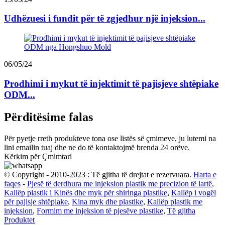
Udhëzuesi i fundit për të zgjedhur një injeksion...
06/05/24
Prodhimi i mykut të injektimit të pajisjeve shtëpiake
ODM...
Përditësime falas
Për pyetje rreth produkteve tona ose listës së çmimeve, ju lutemi na
lini emailin tuaj dhe ne do të kontaktojmë brenda 24 orëve.
Kërkim për Çmimtari
© Copyright - 2010-2023 : Të gjitha të drejtat e rezervuara.
Harta e
faqes
-
Pjesë të derdhura me injeksion plastik me precizion të lartë
,
Kallëp plastik i Kinës dhe myk për shiringa plastike
,
Kallëp i vogël
për pajisje shtëpiake
,
Kina myk dhe plastike
,
Kallëp plastik me
injeksion
,
Formim me injeksion të pjesëve plastike
,
Të gjitha
Produktet