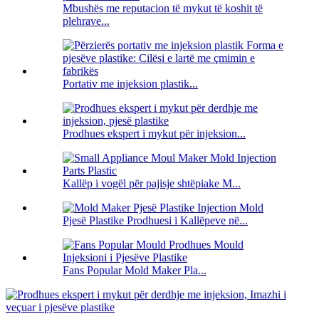
Mbushës me reputacion të mykut të koshit të
plehrave...
Portativ me injeksion plastik...
Prodhues ekspert i mykut për injeksion...
Kallëp i vogël për pajisje shtëpiake M...
Pjesë Plastike Prodhuesi i Kallëpeve në...
Fans Popular Mold Maker Pla...