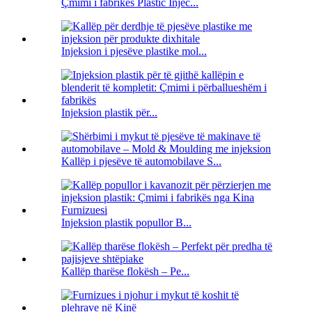
Çmimi i fabrikës Plastic Injec...
Injeksion i pjesëve plastike mol...
Injeksion plastik për...
Kallëp i pjesëve të automobilave S...
Injeksion plastik popullor B...
Kallëp tharëse flokësh – Pe...