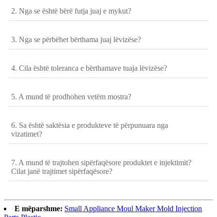
2. Nga se është bërë futja juaj e mykut?
3. Nga se përbëhet bërthama juaj lëvizëse?
4. Cila është toleranca e bërthamave tuaja lëvizëse?
5. A mund të prodhohen vetëm mostra?
6. Sa është saktësia e produkteve të përpunuara nga
vizatimet?
7. A mund të trajtohen sipërfaqësore produktet e injektimit?
Cilat janë trajtimet sipërfaqësore?
E mëparshme:
Small Appliance Moul Maker Mold Injection