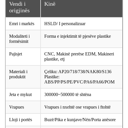
Vendi i
Kinë
origjinës
Emri i markës
HSLD/ I personalizuar
Modaliteti i
Forma e injektimit të pjesëve plastike
formësimit
Pajisjet
CNC, Makinë prerëse EDM, Makineri
plastike, etj
Materiali i
Çeliku: AP20/718/738/NAK80/S136
produktit
Plastike:
ABS/PP/PS/PE/PVC/PA6/PA66/POM
Jeta e mykut
300000~500000 të shtëna
Vrapues
Vrapues i nxehtë ose vrapues i ftohtë
Lloji i portës
Buzë/Pika e kunjave/Nën/Porta anësore