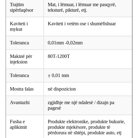
Trajtim
Mat, i lëmuar, i lëmuar me pasqyrë,
sipërfaqësor
teksturë, pikturë, etj.
Kaviteti i
Kaviteti i vetëm ose i shumëfishuar
mykut
Toleranca
0,01mm -0,02mm
Makinë për
80T-1200T
injeksion
Toleranca
± 0,01 mm
Mostra falas
në dispozicion
Avantazhi
zgjidhje me një ndalesë / dizajn pa
pagesë
Fusha e
Produkte elektronike, produkte bukurie,
aplikimit
produkte mjekësore, produkte të
përdorura në shtëpi, produkte auto, etj