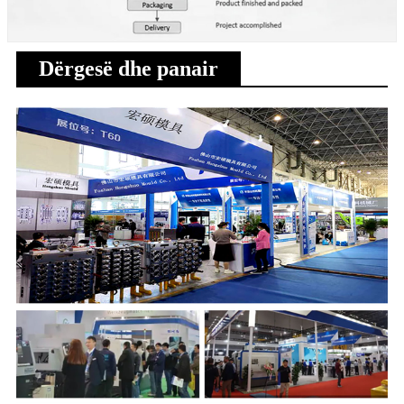
Dërgesë dhe panair