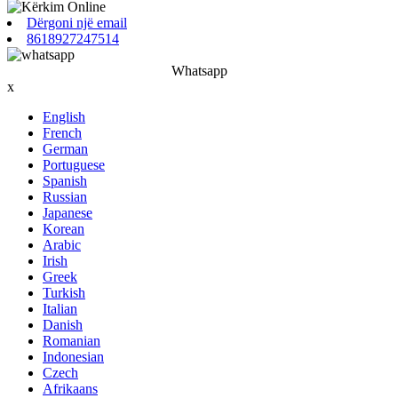
Dërgoni një email
8618927247514
Whatsapp
x
English
French
German
Portuguese
Spanish
Russian
Japanese
Korean
Arabic
Irish
Greek
Turkish
Italian
Danish
Romanian
Indonesian
Czech
Afrikaans