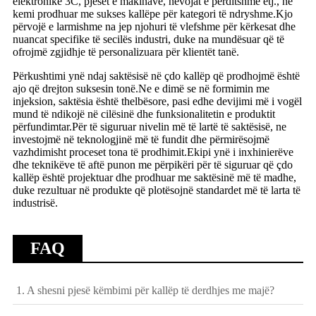
elektronike 3C, pjesët e makinave, nevojat e përditshme etj., ne
kemi prodhuar me sukses kallëpe për kategori të ndryshme.Kjo
përvojë e larmishme na jep njohuri të vlefshme për kërkesat dhe
nuancat specifike të secilës industri, duke na mundësuar që të
ofrojmë zgjidhje të personalizuara për klientët tanë.
Përkushtimi ynë ndaj saktësisë në çdo kallëp që prodhojmë është
ajo që drejton suksesin tonë.Ne e dimë se në formimin me
injeksion, saktësia është thelbësore, pasi edhe devijimi më i vogël
mund të ndikojë në cilësinë dhe funksionalitetin e produktit
përfundimtar.Për të siguruar nivelin më të lartë të saktësisë, ne
investojmë në teknologjinë më të fundit dhe përmirësojmë
vazhdimisht proceset tona të prodhimit.Ekipi ynë i inxhinierëve
dhe teknikëve të aftë punon me përpikëri për të siguruar që çdo
kallëp është projektuar dhe prodhuar me saktësinë më të madhe,
duke rezultuar në produkte që plotësojnë standardet më të larta të
industrisë.
FAQ
1. A shesni pjesë këmbimi për kallëp të derdhjes me majë?